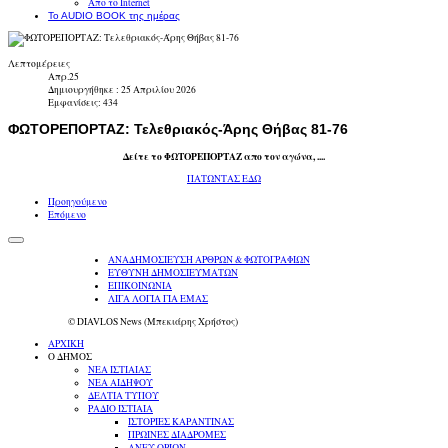
Απο το Internet
To AUDIO BOOK της ημέρας
Λεπτομέρειες
Απρ.25
Δημιουργήθηκε : 25 Απριλίου 2026
Εμφανίσεις: 434
ΦΩΤΟΡΕΠΟΡΤΑΖ: Τελεθριακός-Άρης Θήβας 81-76
Δείτε το ΦΩΤΟΡΕΠΟΡΤΑΖ απο τον αγώνα, ....
ΠΑΤΩΝΤΑΣ ΕΔΩ
Προηγούμενο
Επόμενο
ΑΝΑΔΗΜΟΣΙΕΥΣΗ ΑΡΘΡΩΝ & ΦΩΤΟΓΡΑΦΙΩΝ
ΕΥΘΥΝΗ ΔΗΜΟΣΙΕΥΜΑΤΩΝ
ΕΠΙΚΟΙΝΩΝΙΑ
ΛΙΓΑ ΛΟΓΙΑ ΓΙΑ ΕΜΑΣ
© DIAVLOS News (Μπεκιάρης Χρήστος)
ΑΡΧΙΚΗ
Ο ΔΗΜΟΣ
ΝΕΑ ΙΣΤΙΑΙΑΣ
ΝΕΑ ΑΙΔΗΨΟΥ
ΔΕΛΤΙΑ ΤΥΠΟΥ
ΡΑΔΙΟ ΙΣΤΙΑΙΑ
ΙΣΤΟΡΙΕΣ ΚΑΡΑΝΤΙΝΑΣ
ΠΡΩΙΝΕΣ ΔΙΑΔΡΟΜΕΣ
ΑΝΕΥ ΟΡΙΩΝ