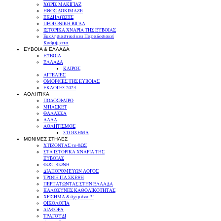
ΧΩΡΙΣ ΜΑΚΙΓΙΑΖ
ΗΘΟΣ ΔΟΚΙΜΑΖΕ
ΕΚΔΗΛΩΣΕΙΣ
ΠΡΟΓΟΝΙΚΗ ΒΙΓΛΑ
ΙΣΤΟΡΙΚΑ ΧΝΑΡΙΑ ΤΗΣ ΕΥΒΟΙΑΣ
Εκκλησιαστικά και Παραδοσιακά
Κοσμήματα
ΕΥΒΟΙΑ & ΕΛΛΑΔΑ
ΕΥΒΟΙΑ
ΕΛΛΑΔΑ
ΚΑΙΡΟΣ
ΑΓΓΕΛΙΕΣ
ΟΜΟΡΦΙΕΣ ΤΗΣ ΕΥΒΟΙΑΣ
ΕΚΛΟΓΕΣ 2023
ΑΘΛΗΤΙΚΑ
ΠΟΔΟΣΦΑΙΡΟ
ΜΠΑΣΚΕΤ
ΘΑΛΑΣΣΑ
ΑΛΛΑ
ΑΘΛΗΤΙΣΜΟΣ
ΣΤΟΙΧΗΜΑ
ΜΟΝΙΜΕΣ ΣΤΗΛΕΣ
ΧΤΙΖΟΝΤΑΣ το ΦΩΣ
ΣΤΑ ΙΣΤΟΡΙΚΑ ΧΝΑΡΙΑ ΤΗΣ
ΕΥΒΟΙΑΣ
ΦΩΣ - ΦΩΝΗ
ΔΙΑΠΟΡΘΜΕΥΩΝ ΛΟΓΟΣ
ΤΡΟΦΗ ΓΙΑ ΣΚΕΨΗ
ΠΕΡΠΑΤΩΝΤΑΣ ΣΤΗΝ ΕΛΛΑΔΑ
ΚΑΛΟΣΥΝΕΣ ΚΑΘΟΛΙΚΟΤΗΤΑΣ
ΧΡΙΣΗΜΑ & όχι μόνο !!!
ΟΙΚΟΛΟΓΙΑ
ΔΙΑΦΟΡΑ
ΤΡΑΓΟΥΔΙ