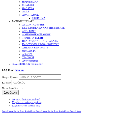
ΠΟΔΟΣΦΑΙΡΟ
ΜΠΑΣΚΕΤ
ΘΑΛΑΣΣΑ
ΑΛΛΑ
ΑΘΛΗΤΙΣΜΟΣ
ΣΤΟΙΧΗΜΑ
ΜΟΝΙΜΕΣ ΣΤΗΛΕΣ
ΧΤΙΖΟΝΤΑΣ το ΦΩΣ
ΣΤΑ ΙΣΤΟΡΙΚΑ ΧΝΑΡΙΑ ΤΗΣ ΕΥΒΟΙΑΣ
ΦΩΣ - ΦΩΝΗ
ΔΙΑΠΟΡΘΜΕΥΩΝ ΛΟΓΟΣ
ΤΡΟΦΗ ΓΙΑ ΣΚΕΨΗ
ΠΕΡΠΑΤΩΝΤΑΣ ΣΤΗΝ ΕΛΛΑΔΑ
ΚΑΛΟΣΥΝΕΣ ΚΑΘΟΛΙΚΟΤΗΤΑΣ
ΧΡΙΣΗΜΑ & όχι μόνο !!!
ΟΙΚΟΛΟΓΙΑ
ΔΙΑΦΟΡΑ
ΤΡΑΓΟΥΔΙ
Απο το Internet
To AUDIO BOOK της ημέρας
Log in
or
Sign up
Όνομα Χρήστη
Κωδικός
Να με θυμάσαι
Σύνδεση
Δημιουργία λογαριασμού
Ξεχάσατε το όνομα χρήστη;
Ξεχάσατε τον κωδικό σας;
Social Icon
Social Icon
Social Icon
Social Icon
Social Icon
Social Icon
Social Icon