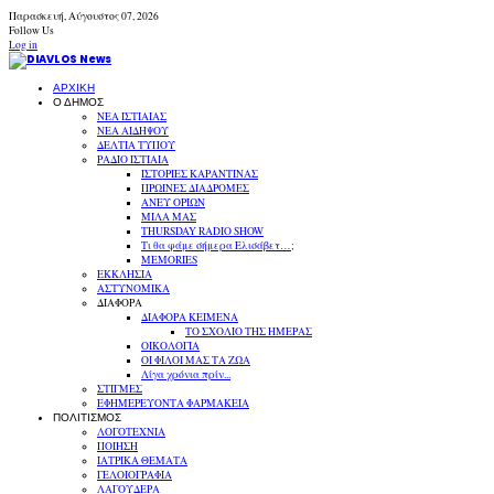
Παρασκευή,
Αύγουστος
07,
2026
Follow Us
Log in
ΑΡΧΙΚΗ
Ο ΔΗΜΟΣ
ΝΕΑ ΙΣΤΙΑΙΑΣ
ΝΕΑ ΑΙΔΗΨΟΥ
ΔΕΛΤΙΑ ΤΥΠΟΥ
ΡΑΔΙΟ ΙΣΤΙΑΙΑ
ΙΣΤΟΡΙΕΣ ΚΑΡΑΝΤΙΝΑΣ
ΠΡΩΙΝΕΣ ΔΙΑΔΡΟΜΕΣ
ΑΝΕΥ ΟΡΙΩΝ
ΜΙΛΑ ΜΑΣ
THURSDAY RADIO SHOW
Τι θα φάμε σήμερα Ελισάβετ…;
MEMORIES
ΕΚΚΛΗΣΙΑ
ΑΣΤΥΝΟΜΙΚΑ
ΔΙΑΦΟΡΑ
ΔΙΑΦΟΡΑ ΚΕΙΜΕΝΑ
ΤΟ ΣΧΟΛΙΟ ΤΗΣ ΗΜΕΡΑΣ
ΟΙΚΟΛΟΓΙΑ
ΟΙ ΦΙΛΟΙ ΜΑΣ ΤΑ ΖΩΑ
Λίγα χρόνια πρίν...
ΣΤΙΓΜΕΣ
ΕΦΗΜΕΡΕΥΟΝΤΑ ΦΑΡΜΑΚΕΙΑ
ΠΟΛΙΤΙΣΜΟΣ
ΛΟΓΟΤΕΧΝΙΑ
ΠΟΙΗΣΗ
ΙΑΤΡΙΚΑ ΘΕΜΑΤΑ
ΓΕΛΟΙΟΓΡΑΦΙΑ
ΛΑΓΟΥΔΕΡΑ