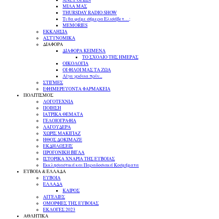
ΜΙΛΑ ΜΑΣ
THURSDAY RADIO SHOW
Τι θα φάμε σήμερα Ελισάβετ…;
MEMORIES
ΕΚΚΛΗΣΙΑ
ΑΣΤΥΝΟΜΙΚΑ
ΔΙΑΦΟΡΑ
ΔΙΑΦΟΡΑ ΚΕΙΜΕΝΑ
ΤΟ ΣΧΟΛΙΟ ΤΗΣ ΗΜΕΡΑΣ
ΟΙΚΟΛΟΓΙΑ
ΟΙ ΦΙΛΟΙ ΜΑΣ ΤΑ ΖΩΑ
Λίγα χρόνια πρίν...
ΣΤΙΓΜΕΣ
ΕΦΗΜΕΡΕΥΟΝΤΑ ΦΑΡΜΑΚΕΙΑ
ΠΟΛΙΤΙΣΜΟΣ
ΛΟΓΟΤΕΧΝΙΑ
ΠΟΙΗΣΗ
ΙΑΤΡΙΚΑ ΘΕΜΑΤΑ
ΓΕΛΟΙΟΓΡΑΦΙΑ
ΛΑΓΟΥΔΕΡΑ
ΧΩΡΙΣ ΜΑΚΙΓΙΑΖ
ΗΘΟΣ ΔΟΚΙΜΑΖΕ
ΕΚΔΗΛΩΣΕΙΣ
ΠΡΟΓΟΝΙΚΗ ΒΙΓΛΑ
ΙΣΤΟΡΙΚΑ ΧΝΑΡΙΑ ΤΗΣ ΕΥΒΟΙΑΣ
Εκκλησιαστικά και Παραδοσιακά Κοσμήματα
ΕΥΒΟΙΑ & ΕΛΛΑΔΑ
ΕΥΒΟΙΑ
ΕΛΛΑΔΑ
ΚΑΙΡΟΣ
ΑΓΓΕΛΙΕΣ
ΟΜΟΡΦΙΕΣ ΤΗΣ ΕΥΒΟΙΑΣ
ΕΚΛΟΓΕΣ 2023
ΑΘΛΗΤΙΚΑ