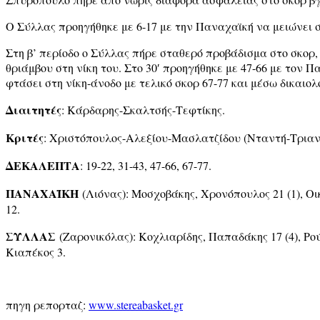
Ο Σύλλας προηγήθηκε με 6-17 με την Παναχαϊκή να μειώνει σε
Στη β’ περίοδο ο Σύλλας πήρε σταθερό προβάδισμα στο σκορ, 
θριάμβου στη νίκη του. Στο 30′ προηγήθηκε με 47-66 με τον 
φτάσει στη νίκη-άνοδο με τελικό σκορ 67-77 και μέσω δικαιο
Διαιτητές
: Κάρδαρης-Σκαλτσής-Τεφτίκης.
Κριτές
: Χριστόπουλος-Αλεξίου-Μασλατζίδου (Νταντή-Τρια
ΔΕΚΑΛΕΠΤΑ
: 19-22, 31-43, 47-66, 67-77.
ΠΑΝΑΧΑΪΚΗ
(Λιόνας): Μοσχοβάκης, Χρονόπουλος 21 (1), Ο
12.
ΣΥΛΛΑΣ
(Ζαρονικόλας): Κοχλιαρίδης, Παπαδάκης 17 (4), Ρούζ
Κιαπέκος 3.
πηγη ρεπορταζ:
www.stereabasket.gr