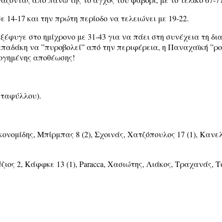
 14-17 και την πρώτη περίοδο να τελειώνει με 19-22.
ξέφυγε στο ημίχρονο με 31-43 για να πάει στη συνέχεια τη δι
Παπαδάκη να ”πυροβολεί” από την περιφέρεια, η Παναχαϊκή ”ρο
λογημένης αποθέωσης!
νταφύλλου).
ικονομίδης, Μπίρμπας 8 (2), Σχοινάς, Χατζόπουλος 17 (1), Κα
ιος 2, Κάφφκε 13 (1), Paracca, Χασιώτης, Λιάκος, Τραχανάς, Τ