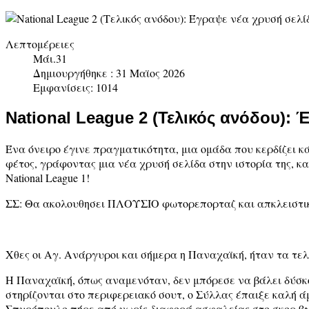
Λεπτομέρειες
Μάι.31
Δημιουργήθηκε : 31 Μαϊος 2026
Εμφανίσεις: 1014
National League 2 (Τελικός ανόδου):
Ένα όνειρο έγινε πραγματικότητα, μια ομάδα που κερδίζει κ
φέτος, γράφοντας μια νέα χρυσή σελίδα στην ιστορία της, 
National League 1!
ΣΣ: Θα ακολουθησει ΠΛΟΥΣΙΟ φωτορεπορταζ και απκλειστ
Χθες οι Αγ. Ανάργυροι και σήμερα η Παναχαϊκή, ήταν τα τε
Η Παναχαϊκή, όπως αναμενόταν, δεν μπόρεσε να βάλει δύσκο
στηρίζονται στο περιφερειακό σουτ, ο Σύλλας έπαιξε καλή 
Σπυρόπουλο πήρε από νωρίς διαφορά ασφαλείας στο σκορ βγάζ