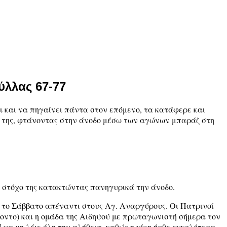
ύλλας 67-77
ει και να πηγαίνει πάντα στον επόμενο, τα κατάφερε και
ών της, φτάνοντας στην άνοδο μέσω των αγώνων μπαράζ στη
ο στόχο της κατακτώντας πανηγυρικά την άνοδο.
 το Σάββατο απέναντι στους Αγ. Αναργύρους. Οι Πατρινοί
οντο) και η ομάδα της Αιδηψού με πρωταγωνιστή σήμερα τον
να μη λέιε όλη την αλήθεια, καθώς η νίκη ήρθε ευκολότερα.