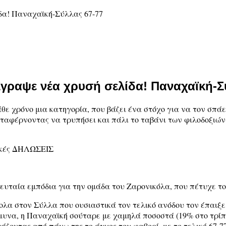
 Έγραψε νέα χρυσή σελίδα! Παναχαϊκή-Σ
άθε χρόνο μια κατηγορία, που βάζει ένα στόχο για να τον σπά
καταφέρνοντας να τρυπήσει και πάλι το ταβάνι των φιλοδοξι
ικές ΔΗΛΩΣΕΙΣ
λευταία εμπόδια για την ομάδα του Ζαρονικόλα, που πέτυχε τ
λα στον Σύλλα που ουσιαστικά τον τελικό ανόδου τον έπαιξε
άμυνα, η Παναχαϊκή σούταρε με χαμηλά ποσοστά (19% στο τρίπ
οντας από πάνω της το άγχος του φαβορί, με το τελικό 67-77 