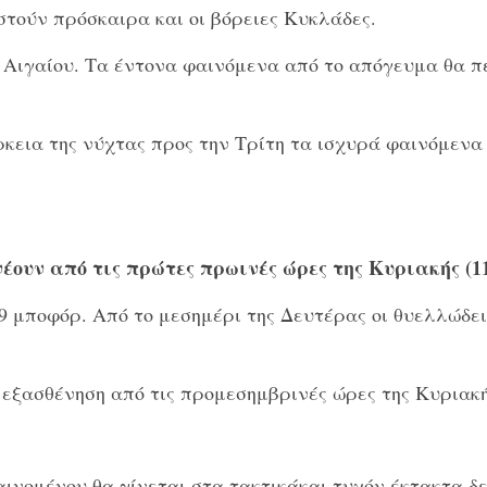
στούν πρόσκαιρα και οι βόρειες Κυκλάδες.
ύ Αιγαίου. Τα έντονα φαινόμενα από το απόγευμα θα π
ρκεια της νύχτας προς την Τρίτη τα ισχυρά φαινόμενα
ουν από τις πρώτες πρωινές ώρες της Κυριακής (11-
 9 μποφόρ. Από το μεσημέρι της Δευτέρας οι θυελλώδε
α εξασθένηση από τις προμεσημβρινές ώρες της Κυριακή
αινομένου θα γίνεται στα τακτικάκαι τυχόν έκτακτα δε