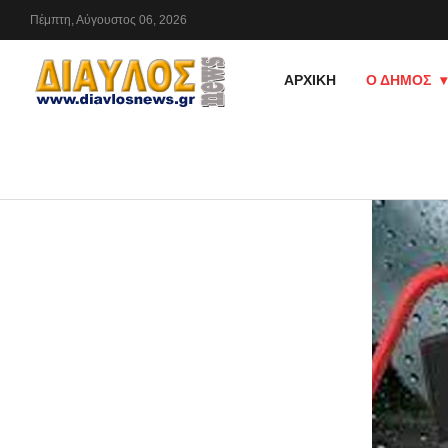
Πέμπτη,
Αύγουστος
06,
2026
ΑΡΧΙΚΗ
Ο ΔΗΜΟΣ