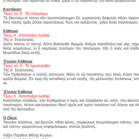
ἡ σωτηρία, τῶν τιμώντων σὲ πόθω, χαῖρε ἡ τῷ παραλύτῳ, τὴν ἴασιν βραβεύουσα.
Κοντάκιον
Ἦχος πλ. δ’. Τῇ ὑπερμάχῳ.
Τῇ Θεοτόκῳ οἱ πιστοὶ νῦν προσπελάσωμεν Ὡς χορηγούσῃ δαψιλῶς πᾶσιν ἰάματα,
Ἀπὸ πάσης ἡμᾶς ῥῦσαι περιστάσεως Τοὺς σοὶ κράζοντας· χαῖρε δόξα παγκόσμιος.
Κάθισμα
Ἦχος δ΄. Κατεπλάγη Ἰωσήφ.
Τῆς α΄ Στιχολογίας,
Δεῦτε πάντες οἱ πιστοί, δεῦτε θεάσασθε θερμῶς θαῦμα παράδοξον καί γάρ, σή
θείας κοιμήσεως, ἐν ᾗ λαμπρῶς τελοῦμεν τήν πανήγυριν, πᾶς ὁ λαός καί παῖδ
Μυρτιδίων Ναῷ αὐτῆς.
Ἕτερον Κάθισμα
Ἦχος πλ. δ΄. Τό προσταχθέν.
Τῆς β΄ Στιχολογίας
Τῶν Ὀρθοδόξων ὁ πιστός σύλλογος θεῖος ἐν τῷ πανσέπτῳ σου Ναῷ, Κόρη πα
κράζει θερμῶς. Ἐν ὥρᾳ τῆς καταδίκης τε καί ὀργῆς, τῆς μελλούσης Κολάσεως, λ
σε.
Ἕτερον Κάθισμα
Ἦχος δ΄. Κατεπλάγη Ἰωσήφ.
Κατεπλάγη εὐλαβῶς, τῶν Κυθηραίων ὁ λαός καί ἐλάμβανεν εἰς νοῦν, τῶν ἀκενώτ
πανέντιμον, πύλην κεκλεισμένην Θεοῦ ἡμῶν καί ἱερόν παλάτιον τοῦ Λόγου καί π
σοῦ τῆς θεόπαιδος.
Ὁ Οἶκος
Ἄγγελοι ἀοράτως, καί βροτῶν πᾶσα φύσις, συμφώνως ἀνυμνήσωμεν πάντες, τή
καί ταύτην χαρμοσύνως εὐφημήσωμεν, πιστῶς βοῶντες.
Χαῖρε Παρθένε Μῆτερ Κυρίου.