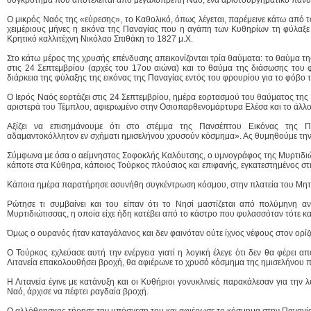
Ο μικρός Ναός της «εύρεσης», το Καθολικό, όπως λέγεται, παρέμεινε κάτω από το
χειμέριους μήνες η εικόνα της Παναγίας που η αγάπη των Κυθηρίων τη φύλαξε
Κρητικό καλλιτέχνη Νικόλαο Σπιθάκη το 1827 μ.Χ.
Στο κάτω μέρος της χρυσής επένδυσης απεικονίζονται τρία θαύματα: το θαύμα τ
στις 24 Σεπτεμβρίου (αρχές του 17ου αιώνα) και το θαύμα της διάσωσης του
διάρκεια της φύλαξης της εικόνας της Παναγίας εντός του φρουρίου για το φόβο 
Ο Ιερός Ναός εορτάζει στις 24 Σεπτεμβρίου, ημέρα εορτασμού του θαύματος της
αριστερά του Τέμπλου, αφιερωμένο στην Οσιοπαρθενομάρτυρα Ελέσα και το άλλο
Αξίζει να επισημάνουμε ότι στο στέμμα της Πανσέπτου Εικόνας της Πα
αδαμαντοκόλλητον εν σχήματι ημισελήνου χρυσούν κόσμημα». Ας θυμηθούμε την 
Σύμφωνα με όσα ο αείμνηστος Σοφοκλής Καλόυτσης, ο υμνογράφος της Μυρτιδιώτι
κάποτε στα Κύθηρα, κάποιος Τούρκος πλούσιος και επιφανής, εγκατεστημένος σ
Κάποια ημέρα παρατήρησε ασυνήθη συγκέντρωση κόσμου, στην πλατεία του Μη
Ρώτησε τι συμβαίνει και του είπαν ότι το Νησί μαστίζεται από πολύμηνη αν
Μυρτιδιώτισσας, η οποία είχε ήδη κατέβει από το κάστρο που φυλασσόταν τότε κ
Όμως ο ουρανός ήταν καταγάλανος και δεν φαινόταν ούτε ίχνος νέφους στον ορίζ
Ο Τούρκος εχλεύασε αυτή την ενέργεια γιατί η λογική έλεγε ότι δεν θα φέρει α
Λιτανεία επακολουθήσει βροχή, θα αφιέρωνε το χρυσό κόσμημα της ημισελήνου που
Η Λιτανεία έγινε με κατάνυξη και οι Κυθήριοι γονυκλινείς παρακάλεσαν για την
Ναό, άρχισε να πέφτει ραγδαία βροχή.
Ο αλλόθρησκος τήρησε την υπόσχεση του και αφιέρωσε το κόσμημα στην Παναγί