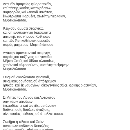
Δεσμῶν ἁμαρτίας φθοροποιῶν,
καί πάσης κακίας καταχρήσεων
συμφορῶν, καί λευκοῦ θανάτου,
ἐκλύτρωσαι Παρθένε, φιλτάτην νεολαίαν,
Μυρτιδιώτισσα.
Ιλέῳ σου ὄμματι στοργικῷ,
καί σῇ εὐσπλαγχνίᾳ διαφύλαττε
μητρικῇ, τάς νήσους Κυθήρων
καί τῶν Ἀντικυθήρων, σεισμῶν
πυρός μαχαίρας, Μυρτιδιώτισσα.
Αγάπην ὁμόνοιαν καί στοργήν,
παράσχου συζύγοις καί γονεῦσι
Μῆτερ Θεοῦ, καί δίδου πλουσίως,
χαράν καί εὐφροσύνην, πιστότητα εἰρήνην,
Μυρτιδιώτισσα.
Σεισμοῦ διασῴζουσα φυσικοῦ,
σεισμικάς δονήσεις σύ ἀπότρεψον
ἠθικάς, καί ἐκ ναυαγίων, οἰκογενείας σῷζε, φρίκης διαζυγίων,
Μυρτιδιώτισσα.
Ω Μῆτερ τοῦ Λόγου καί Λυτρωτοῦ,
σήν χάριν αἰτοῦμεν
ἐκκαρδίας τε καί ψυχῆς, μετάνοιαν
δοῦναι, σοῖς δούλοις ἀναξίοις,
οἰνοποσίας πάθους, σύ ἀπαλλάττουσα.
Σωτῆρα ἡ τέξασα καί Θεόν,
παντοίων κινδύνων διασῴζεις
καί συμφορῶν, αἱρέσεως πλάνης,