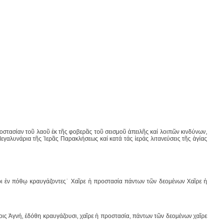
προστασίαν τοῦ λαοῦ ἐκ τῆς φοβερᾶς τοῦ σεισμοῦ ἀπειλῆς καί λοιπῶν κινδύνων,
γαλυνάρια τῆς Ἱερᾶς Παρακλήσεως καί κατά τάς ἱεράς λιτανεύσεις τῆς ἁγίας
ρι ἐν πόθῳ κραυγάζοντες˙ Χαῖρε ἡ προστασία πάντων τῶν δεομένων Χαῖρε ἡ
ις Ἁγνή, ἐδόθη κραυγάζουσι, χαῖρε ἡ προστασία, πάντων τῶν δεομένων χαῖρε