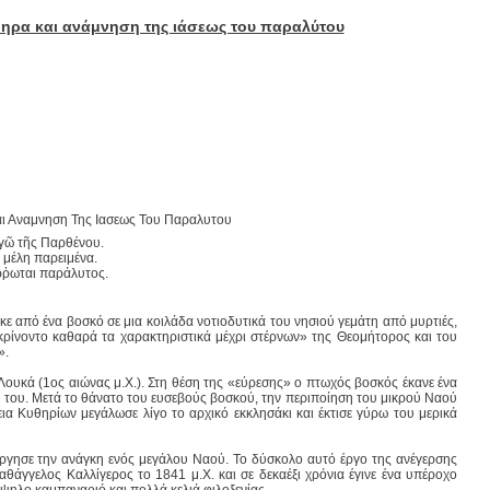
θηρα και ανάμνηση της ιάσεως του παραλύτου
αι Αναμνηση Της Ιασεως Του Παραλυτου
γῶ τῆς Παρθένου.
 μέλη παρειμένα.
ἔῤῥωται παράλυτος.
ε από ένα βοσκό σε μια κοιλάδα νοτιοδυτικά του νησιού γεμάτη από μυρτιές,
εκρίνοντο καθαρά τα χαρακτηριστικά μέχρι στέρνων» της Θεομήτορος και του
».
 Λουκά (1ος αιώνας μ.Χ.). Στη θέση της «εύρεσης» ο πτωχός βοσκός έκανε ένα
ς του. Μετά το θάνατο του ευσεβούς βοσκού, την περιποίηση του μικρού Ναού
ια Κυθηρίων μεγάλωσε λίγο το αρχικό εκκλησάκι και έκτισε γύρω του μερικά
ησε την ανάγκη ενός μεγάλου Ναού. Το δύσκολο αυτό έργο της ανέγερσης
θάγγελος Καλλίγερος το 1841 μ.Χ. και σε δεκαέξι χρόνια έγινε ένα υπέροχο
ηλο καμπαναριό και πολλά κελιά φιλοξενίας.