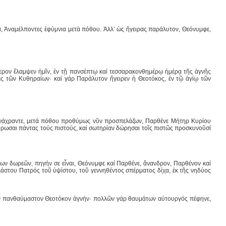
 Ἀναμέλποντες ἐφύμνια μετὰ πόθου. Ἀλλ’ ὡς ἤγειρας παράλυτον, Θεόνυμφε,
μερον ἔλαμψεν ἡμῖν, ἐν τῇ πανσέπτῳ καί τεσσαρακονθημέρῳ ἡμέρᾳ τῆς ἁγνῆς
ες τῶν Κυθηραίων· καί γάρ Παράλυτον ἤγειρεν ἡ Θεοτόκος, ἐν τῷ ἁγίῳ τῶν
νάχραντε, μετά πόθου προθύμως νῦν προσπελάζων, Παρθένε Μήτηρ Κυρίου
ύτρωσαι πάντας τούς πιστούς, καί σωτηρίαν δώρησαι τοῖς πιστῶς προσκυνοῦσί
ων δωρεῶν, πηγήν σε εἶναι, Θεόνυμφε καί Παρθένε, ἄνανδρον, Παρθένον καί
λάστου Πατρός τοῦ ὑψίστου, τοῦ γεννηθέντος σπέρματος δίχα, ἐκ τῆς νηδύος
ν πανθαύμαστον Θεοτόκον ἁγνήν· πολλῶν γάρ θαυμάτων αὐτουργός πέφηνε,