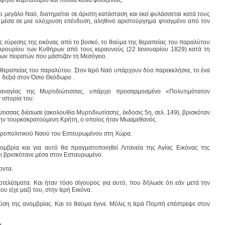
 μεγάλο Ναό, διατηρείται σε άριστη κατάσταση και εκεί φυλάσσεται κατά τους
 μέσα σε μια ολόχρυση επένδυση, αληθινό αριστούργημα φτιαγμένο από τον
ης εύρεσης της εικόνας από το βοσκό, το θαύμα της θεραπείας του παραλύτου
 φρουρίου των Κυθήρων από τους κεραυνούς (22 Ιανουαρίου 1829) κατά τη
των πειρατών που μάστιζαν τη Μεσόγειο.
 θεραπείας του παραλύτου. Στον Ιερό Ναό υπάρχουν δύο παρεκκλήσια, το ένα
 δεξιά στον Όσιο Θεόδωρο .
ναγίας της Μυρτιδιώτισσας, υπάρχει προσαρμοσμένο «Πολυτιμότατον
ιστορία του:
σσας διέσωσε (ακολουθία Μυρτιδιωτίσσης, έκδοσις 5η, σελ. 149), βρισκόταν
την τουρκοκρατούμενη Κρήτη, ο οποίος ήταν Μωαμεθανός.
τροπολιτικού Ναού του Εστευρωμένου στη Χώρα.
ομβρία και για αυτό θα πραγματοποιηθεί Λιτανεία της Αγίας Εικόνας της
αι βρισκότανε μέσα στον Εσταυρωμένο.
οντα.
ποτελέσματα. Και ήταν τόσο σίγουρος για αυτό, που δήλωσε ότι εάν μετά την
 είχε μαζί του, στην Ιερή Εικόνα.
 λύση της ανομβρίας. Και το θαύμα έγινε. Μόλις η Ιερά Πομπή επέστρεψε στον
α.