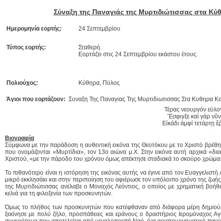
Σύναξη της Παναγιάς της Μυρτιδιώτισσας στα Κύ
Ημερομηνία εορτής:
24 Σεπτεμβρίου
Τύπος εορτής:
Σταθερή.
Εορτάζει στις 24 Σεπτεμβρίου εκάστου έτους.
Πολιούχος:
Κύθηρα, Πύλος
Άγιοι που εορτάζουν:
Συναξη Της Παναγιας Της Μυρτιδιωτισσας Στα Κυθηρα Κ
Τέρας νεουργόν εὐλο
Ἔσφιγξε καί γάρ νῦν
Εἰκάδι ἀμφί τετάρτῃ 
Βιογραφία
Σύμφωνα με την παράδοση η αυθεντική εικόνα της Θεοτόκου με το Χριστό βρέθηκ
που ονομάζονται «Μυρτίδια», τον 13ο αιώνα μ.Χ. Στην εικόνα αυτή αρχικά «δι
Χριστού, «με την πάροδο του χρόνου όμως απέκτησε σταδιακά το σκούρο χρώμα
Το πιθανότερο είναι η ιστόρηση της εικόνας αυτής να έγινε από τον Ευαγγελιστή
μικρό εκκλησάκι και στην περιποίηση του αφιέρωσε τον υπόλοιπο χρόνο της ζωή
της Μυρτιδιώτισσας ανέλαβε ο Μοναχός Λεόντιος, ο οποίος με χρηματική βοήθε
κελιά για τη φιλοξενία των προσκυνητών.
Όμως το πλήθος των προσκυνητών που κατέφθαναν από διάφορα μέρη δημιούργ
ξεκίνησε με πολύ ζήλο, προσπάθειες και εράνους ο δραστήριος Ιερομόναχος Αγα
συγκρότημα που αποτελείται από μεγαλοπρεπή Ναό, ένα αριστουργηματικό πανύψ