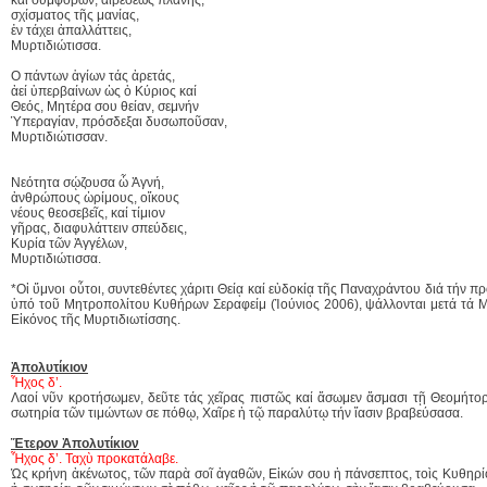
σχίσματος τῆς μανίας,
ἐν τάχει ἀπαλλάττεις,
Μυρτιδιώτισσα.
Ο πάντων ἁγίων τάς ἀρετάς,
ἀεί ὑπερβαίνων ὡς ὁ Κύριος καί
Θεός, Μητέρα σου θείαν, σεμνήν
Ὑπεραγίαν, πρόσδεξαι δυσωποῦσαν,
Μυρτιδιώτισσαν.
Νεότητα σῴζουσα ὦ Ἁγνή,
ἀνθρώπους ὡρίμους, οἴκους
νέους θεοσεβεῖς, καί τίμιον
γῆρας, διαφυλάττειν σπεύδεις,
Κυρία τῶν Ἀγγέλων,
Μυρτιδιώτισσα.
*Οἱ ὕμνοι οὗτοι, συντεθέντες χάριτι Θείᾳ καί εὐδοκίᾳ τῆς Παναχράντου διά τήν 
ὑπό τοῦ Μητροπολίτου Κυθήρων Σεραφείμ (Ἰούνιος 2006), ψάλλονται μετά τά Με
Εἰκόνος τῆς Μυρτιδιωτίσσης.
Ἀπολυτίκιον
Ἦχος δ’.
Λαοί νῦν κροτήσωμεν, δεῦτε τάς χεῖρας πιστῶς καί ἄσωμεν ἄσμασι τῇ Θεομήτο
σωτηρία τῶν τιμώντων σε πόθῳ, Χαῖρε ἡ τῷ παραλύτῳ τήν ἴασιν βραβεύσασα.
Ἕτερον Ἀπολυτίκιον
Ἦχος δ’. Ταχὺ προκατάλαβε.
Ὡς κρήνη ἀκένωτος, τῶν παρὰ σοῖ ἀγαθῶν, Εἰκών σου ἡ πάνσεπτος, τοὶς Κυθηρίο