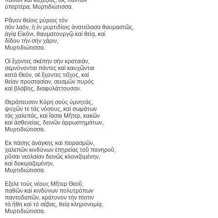
ὑπερτέρα, Μυρτιδιώτισσα.
Ρᾶνον θείοις μύροις τόν
σόν λαόν, ἡ ἐν μυρτιδίοις ἀνατείλασα θαυμαστῶς,
ἁγίᾳ Εἰκόνι, θαυματουργῷ καί θείᾳ, καί
δίδου τήν σήν χάριν,
Μυρτιδιώτισσα.
Οἱ ἔχοντες σκέπην σήν κραταιάν,
σεμνύνονται πάντες καί καυχῶνται
κατά Θεόν, σέ ἔχοντες τεῖχος, καί
θείαν προστασίαν, σεισμῶν πυρός
καί βλάβης, διαφυλάττουσαν.
Θεράπευσον Κόρη σούς ὑμνητάς,
ψυχῶν τε τάς νόσους, καί σωμάτων
τάς χαλεπάς, καί ἴασαι Μῆτερ, κακῶν
καί ἀσθενείας, δεινῶν ἀρρωστημάτων,
Μυρτιδιώτισσα.
Εκ πάσης ἀνάγκης καί πειρασμῶν,
χαλεπῶν κινδύνων ἐπῃρείας τοῦ πονηροῦ,
ρῦσαι νεολαίαν δεινῶς κλονιζομένην,
καί δοκιμαζομένην,
Μυρτιδιώτισσα.
Εξελε τούς νέους Μῆτερ Θεοῦ,
παθῶν καί κινδύνων πολυτρόπων
παντοδαπῶν, κράτυνον τήν πίστιν
τά ἤθη καί τό σέβας, θείᾳ κληρονομίᾳ,
Μυρτιδιώτισσα.