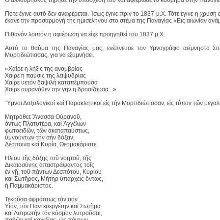
Πότε έγινε αυτό δεν αναφέρεται. Ίσως έγινε πριν το 1837 μ.Χ. Τότε έγινε η χρυ
έκανε την προσαρμογή της ημισελήνου στο στέμα της Παναγίας «Εις αιωνίαν ανά
Πιθανόν λοιπόν η αφιέρωση να είχε προηγηθεί του 1837 μ.Χ.
Αυτό το θαύμα της Παναγίας μας, ενέπνευσε τον Υμνογράφο αείμνηστο Σο
Μυρτιδιώτισσας, για να εξυμνήσει.
«Χαίρε η λήξις της ανομβρίας
Χαίρε η παύσις της λειψυδρίας
Χαίρε υετόν δαψιλή καταπέμπουσα
Χαίρε ουρανόθεν την γην η δροσίζουσα...»
Ὕμνοι Δοξολογικοί καί Παρακλητικοί εἰς τήν Μυρτιδιώτισσαν, εἰς τύπον τῶν μεγ
Μητρόθεε Ἄνασσα Οὐρανοῦ,
ὄντως Πλατυτέρα, καί Ἀγγέλων
φωτοειδῶν, τῶν ἀκαταπαύστως,
ὑμνούντων τήν σήν δόξαν,
Δέσποινα καί Κυρία, Θεομακάριστε.
Ηλίου τῆς δόξης τοῦ νοητοῦ, τῆς
Δικαιοσύνης ἀπαστράψαντος τοῖς
ἐν γῇ, τοῦ πάντων Δεσπότου, Κυρίου
καί Σωτῆρος, Μήτηρ ὑπάρχεις ὄντως,
ἡ Παμμακάριστος.
Τεκοῦσα ἀφράστως τόν σόν
Υἱόν, τόν Παντευεργέτην καί Σωτῆρα
καί Λυτρωτήν τόν κόσμον λυτροῦσαι,
παθῶν καί καχεξίας, ὡς πάντων