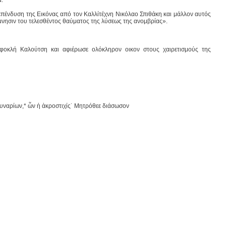
σή επένδυση της Εικόνας από τον Καλλίτέχνη Νικόλαο Σπιθάκη και μάλλον αυτός
μνησιν του τελεσθέντος θαύματος της λύσεως της ανομβρίας».
φοκλή Καλούτση και αφιέρωσε ολόκληρον οικον στους χαιρετισμούς της
αλυναρίων,* ὧν ἡ ἀκροστιχίς˙ Μητρόθεε διάσωσον