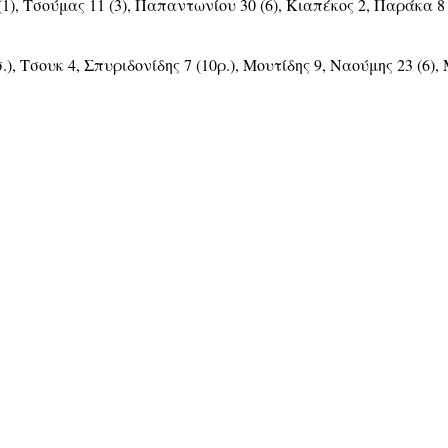
Τσούμας 11 (3), Παπαντωνίου 30 (6), Κιαπέκος 2, Παράκα 8 (14ρ
), Τσουκ 4, Σπυριδονίδης 7 (10ρ.), Μουτίδης 9, Ναούμης 23 (6),