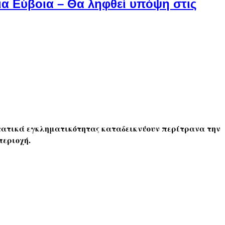
α Εύβοια – Θα ληφθεί υπόψη στις
στατικά εγκληματικότητας καταδεικνύουν περίτρανα την
περιοχή.