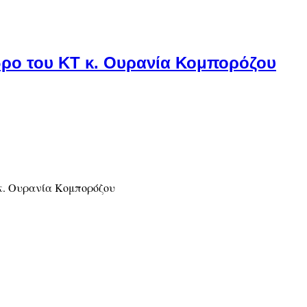
δρο του ΚΤ κ. Ουρανία Κομπορόζου
 κ. Ουρανία Κομπορόζου