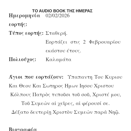
TO AUDIO BOOK ΤΗΣ ΗΜΈΡΑΣ
Ημερομηνία
02/02/2026
εορτής:
Τύπος εορτής:
Σταθερή.
Εορτάζει στις 2 Φεβρουαρίου
εκάστου έτους.
Πολιούχος:
Καλαμάτα
Άγιοι που εορτάζουν:
Υπαπαντη Του Κυριου
Και Θεου Και Σωτηρος Ημων Ιησου Χριστου
Κόλπους Πατρὸς τυποῦσι τοῦ σοῦ, Χριστέ μου,
Τοῦ Συμεὼν αἱ χεῖρες, αἱ φέρουσί σε.
Δέξατο δευτερίῃ Χριστὸν Συμεὼν παρὰ Νηῷ.
Βιογραφία