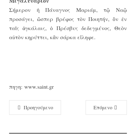
Μεγαλυνάριον
Σήμερον ἡ Πάναγνος Μαριάμ, τῷ Ναῷ
προσάγει, ὥσπερ βρέφος τὸν Ποιητήν, ὃν ἐν
ταῖς ἀγκάλαις, ὁ Πρέσβυς δεδεγμένος, Θεὸν
αὐτὸν κηρύττει, κἂν σάρκα εἴληφε.
πηγη:
www.saint.gr
Προηγούμενο
Επόμενο