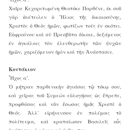
Χαῖρε Κεχαριτωμένη Θεοτόκε Παρθένε, ἐκ σοῦ
γὰρ ἀνέτειλεν ὁ Ἥλιος τῆς δικαιοσύνης,
Χριστὸς ὁ Θεὸς ἠμῶν, φωτίζων τοὺς ἐν σκότει.
Εὐφραίνου καὶ σὺ Πρεσβῦτα δίκαιε, δεξάμενος
ἐν ἀγκάλαις τὸν ἐλευθερωτὴν τῶν ψυχῶν
ἠμῶν, χαριζόμενον ἠμὶν καὶ τὴν Ἀνάστασιν.
Κοντάκιον
Ἦχος α’.
Ὁ μήτραν παρθενικὴν ἁγιάσας τῷ τόκῳ σου,
καὶ χεῖρας τοῦ Συμεὼν εὐλογήσας ὡς ἔπρεπε,
προφθάσας καὶ νῦν ἔσωσας ἠμᾶς Χριστὲ ὁ
Θεός. Ἀλλ' εἰρήνευσον ἐν πολέμοις τὸ
πολίτευμα, καὶ κραταίωσον Βασιλεῖς οὖς