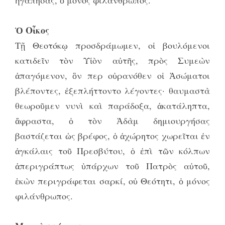
ἠγάπησας, ὁ μόνος φιλάνθρωπος.
Ὁ Οἶκος
Τῇ Θεοτόκῳ προσδράμωμεν, οἱ βουλόμενοι
κατιδεῖν τὸν Υἱὸν αὐτῆς, πρὸς Συμεὼν
ἀπαγόμενον, ὃν περ οὐρανόθεν οἱ Ἀσώματοι
βλέποντες, ἐξεπλήττοντο λέγοντες· θαυμαστὰ
θεωροῦμεν νυνὶ καὶ παράδοξα, ἀκατάληπτα,
ἄφραστα, ὁ τὸν Ἀδὰμ δημιουργήσας
βαστάζεται ὡς βρέφος, ὁ ἀχώρητος χωρεῖται ἐν
ἀγκάλαις τοῦ Πρεσβύτου, ὁ ἐπὶ τῶν κόλπων
ἀπεριγράπτως ὑπάρχων τοῦ Πατρὸς αὐτοῦ,
ἑκὼν περιγράφεται σαρκί, οὐ Θεότητι, ὁ μόνος
φιλάνθρωπος.